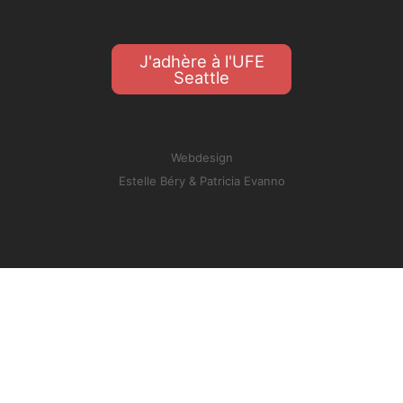
J'adhère à l'UFE
Seattle
Webdesign
Estelle Béry
&
Patricia Evanno