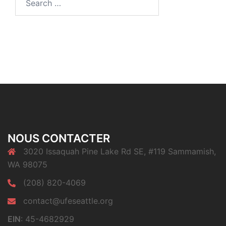
for:
NOUS CONTACTER
3020 Issaquah Pine Lake Rd SE, #119 Sammamish,
WA 98075
(208) 820-4069
contact@ufeseattle.org
EIN
: 45-4682929