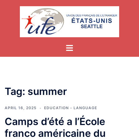
Skip
to
content
Tag:
summer
APRIL 16, 2025
EDUCATION - LANGUAGE
Camps d’été a l’École
franco américaine du