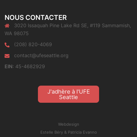
NOUS CONTACTER
3020 Issaquah Pine Lake Rd SE, #119 Sammamish,
WA 98075
(208) 820-4069
contact@ufeseattle.org
EIN
: 45-4682929
J'adhère à l'UFE
Seattle
Webdesign
Estelle Béry
&
Patricia Evanno