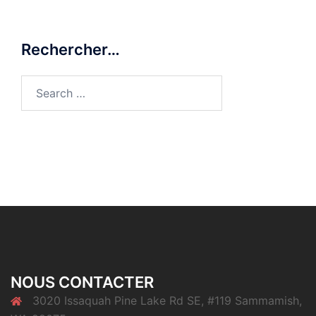
Rechercher…
Search
for:
NOUS CONTACTER
3020 Issaquah Pine Lake Rd SE, #119 Sammamish,