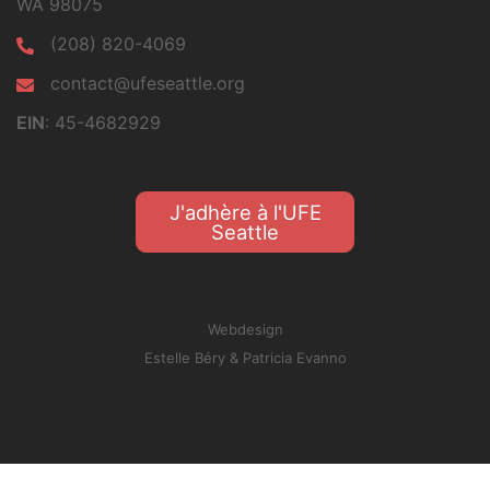
WA 98075
(208) 820-4069
contact@ufeseattle.org
EIN
: 45-4682929
J'adhère à l'UFE
Seattle
Webdesign
Estelle Béry
&
Patricia Evanno