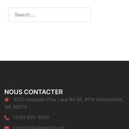
Search
for:
NOUS CONTACTER
3020 Issaquah Pine Lake Rd SE, #119 Sammamish,
WA 98075
(208) 820-4069
contact@ufeseattle.org