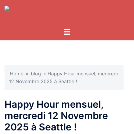
Skip
to
content
Home
»
blog
»
Happy Hour mensuel, mercredi
12 Novembre 2025 à Seattle !
Happy Hour mensuel,
mercredi 12 Novembre
2025 à Seattle !