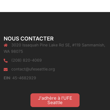
NOUS CONTACTER
3020 Issaquah Pine Lake Rd SE, #119 Sammamish,
WA 98075
(208) 820-4069
contact@ufeseattle.org
EIN
: 45-4682929
J'adhère à l'UFE
Seattle