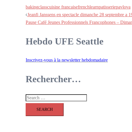
baking
class
cuisine francaise
french
learn
patisserie
pavlova
Post
Jeanfi Janssens en spectacle dimanche 28 septembre a 1
Pause Café Jeunes Professionnels Francophones – Dima
navigation
Hebdo UFE Seattle
Inscrivez-vous à la newsletter hebdomadaire
Rechercher…
Search
for: