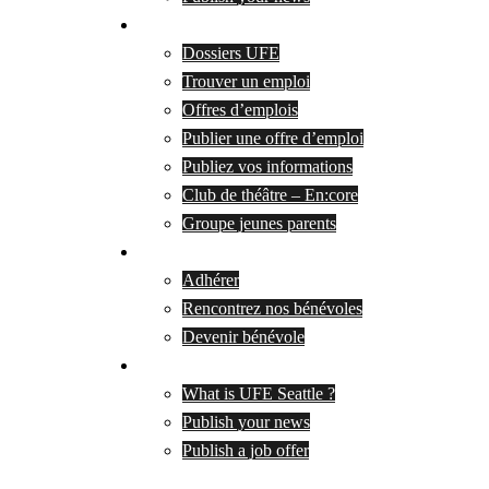
Services
Dossiers UFE
Trouver un emploi
Offres d’emplois
Publier une offre d’emploi
Publiez vos informations
Club de théâtre – En:core
Groupe jeunes parents
Adherer & soutenir
Adhérer
Rencontrez nos bénévoles
Devenir bénévole
|
What is UFE Seattle ?
Publish your news
Publish a job offer