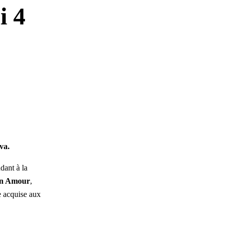
i 4
va.
dant à la
on Amour
,
e acquise aux