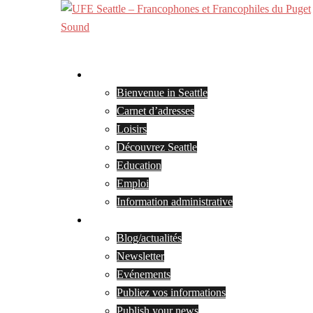
Skip
to
content
Bienvenue
Bienvenue in Seattle
Carnet d’adresses
Loisirs
Découvrez Seattle
Education
Emploi
Information administrative
Blog et actualités
Blog/actualités
Newsletter
Evénements
Publiez vos informations
Publish your news