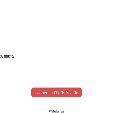
WA 98075
J'adhère à l'UFE Seattle
Webdesign