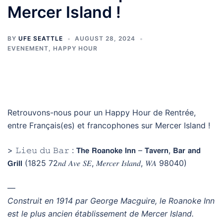
Mercer Island !
BY
UFE SEATTLE
AUGUST 28, 2024
EVENEMENT
,
HAPPY HOUR
Retrouvons-nous pour un Happy Hour de Rentrée,
entre Français(es) et francophones sur Mercer Island !
> 𝙻𝚒𝚎𝚞 𝚍𝚞 𝙱𝚊𝚛 : 𝗧𝗵𝗲 𝗥𝗼𝗮𝗻𝗼𝗸𝗲 𝗜𝗻𝗻 – 𝗧𝗮𝘃𝗲𝗿𝗻, 𝗕𝗮𝗿 𝗮𝗻𝗱
𝗚𝗿𝗶𝗹𝗹 (1825 72𝑛𝑑 𝐴𝑣𝑒 𝑆𝐸, 𝑀𝑒𝑟𝑐𝑒𝑟 𝐼𝑠𝑙𝑎𝑛𝑑, 𝑊𝐴 98040)
—
Construit en 1914 par George Macguire, le Roanoke Inn
est le plus ancien établissement de Mercer Island.