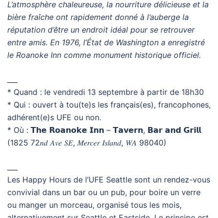
L’atmosphère chaleureuse, la nourriture délicieuse et la
bière fraîche ont rapidement donné à l’auberge la
réputation d’être un endroit idéal pour se retrouver
entre amis. En 1976, l’État de Washington a enregistré
le Roanoke Inn comme monument historique officiel.
___
* Quand : le vendredi 13 septembre à partir de 18h30
* Qui : ouvert à tou(te)s les français(es), francophones,
adhérent(e)s UFE ou non.
* Où : 𝗧𝗵𝗲 𝗥𝗼𝗮𝗻𝗼𝗸𝗲 𝗜𝗻𝗻 – 𝗧𝗮𝘃𝗲𝗿𝗻, 𝗕𝗮𝗿 𝗮𝗻𝗱 𝗚𝗿𝗶𝗹𝗹
(1825 72𝑛𝑑 𝐴𝑣𝑒 𝑆𝐸, 𝑀𝑒𝑟𝑐𝑒𝑟 𝐼𝑠𝑙𝑎𝑛𝑑, 𝑊𝐴 98040)
___
Les Happy Hours de l’UFE Seattle sont un rendez-vous
convivial dans un bar ou un pub, pour boire un verre
ou manger un morceau, organisé tous les mois,
alternativement sur Seattle et Eastside. Le principe est