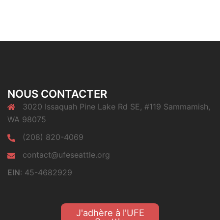
NOUS CONTACTER
3020 Issaquah Pine Lake Rd SE, #119 Sammamish,
WA 98075
(208) 820-4069
contact@ufeseattle.org
EIN
: 45-4682929
J'adhère à l'UFE