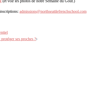
k
(et voir les photos de notre Semaine du Goût.)
inscriptions:
admissions@northseattlefrenchschool.com
ntiel
 protéger ses proches ?