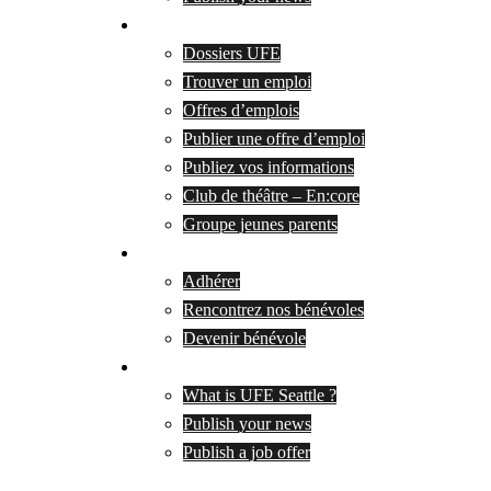
Services
Dossiers UFE
Trouver un emploi
Offres d’emplois
Publier une offre d’emploi
Publiez vos informations
Club de théâtre – En:core
Groupe jeunes parents
Adherer & soutenir
Adhérer
Rencontrez nos bénévoles
Devenir bénévole
|
What is UFE Seattle ?
Publish your news
Publish a job offer