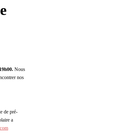
e
19h00.
Nous
encontrer nos
e de pré-
laire a
.com