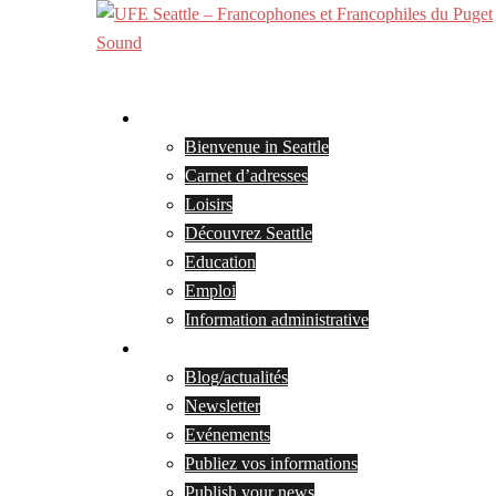
Skip
to
content
Bienvenue
Bienvenue in Seattle
Carnet d’adresses
Loisirs
Découvrez Seattle
Education
Emploi
Information administrative
Blog et actualités
Blog/actualités
Newsletter
Evénements
Publiez vos informations
Publish your news