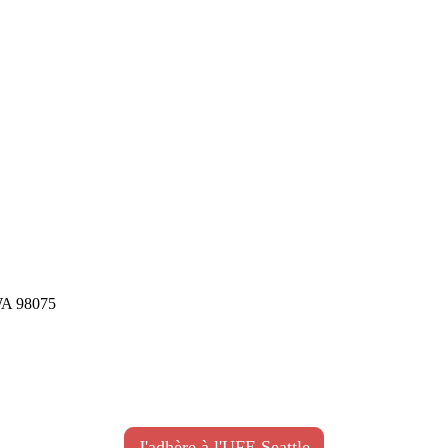
WA 98075
J'adhère à l'UFE Seattle