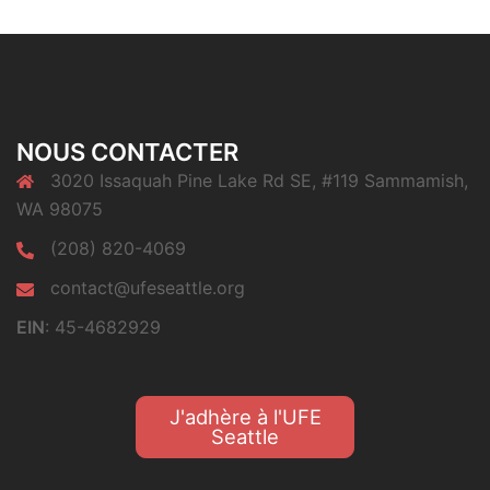
NOUS CONTACTER
3020 Issaquah Pine Lake Rd SE, #119 Sammamish,
WA 98075
(208) 820-4069
contact@ufeseattle.org
EIN
: 45-4682929
J'adhère à l'UFE
Seattle