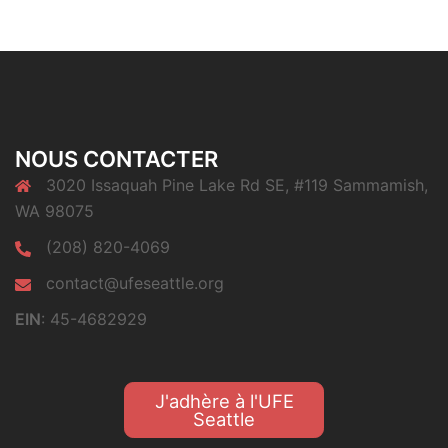
NOUS CONTACTER
3020 Issaquah Pine Lake Rd SE, #119 Sammamish,
WA 98075
(208) 820-4069
contact@ufeseattle.org
EIN
: 45-4682929
J'adhère à l'UFE
Seattle