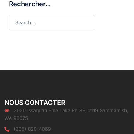
Rechercher…
Search
for:
NOUS CONTACTER
3020 Issaquah Pine Lake Rd SE, #119 Sammamish,
WA 98075
(208) 820-4069