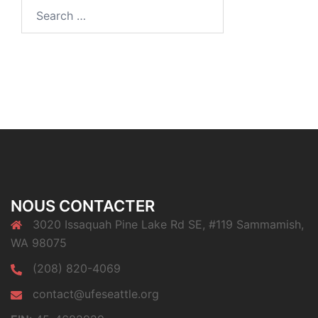
Search
for:
NOUS CONTACTER
3020 Issaquah Pine Lake Rd SE, #119 Sammamish,
WA 98075
(208) 820-4069
contact@ufeseattle.org