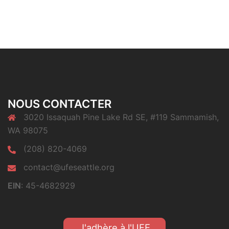
NOUS CONTACTER
3020 Issaquah Pine Lake Rd SE, #119 Sammamish,
WA 98075
(208) 820-4069
contact@ufeseattle.org
EIN
: 45-4682929
J'adhère à l'UFE