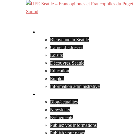
Skip
to
content
Bienvenue
Bienvenue in Seattle
Carnet d’adresses
Loisirs
Découvrez Seattle
Education
Emploi
Information administrative
Blog et actualités
Blog/actualités
Newsletter
Evénements
Publiez vos informations
Publish your news