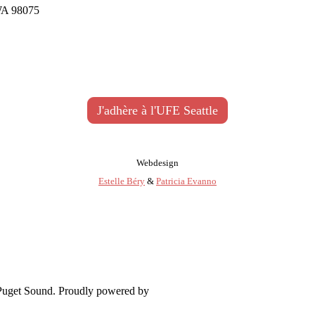
WA 98075
J'adhère à l'UFE Seattle
Webdesign
Estelle Béry
&
Patricia Evanno
 Puget Sound. Proudly powered by