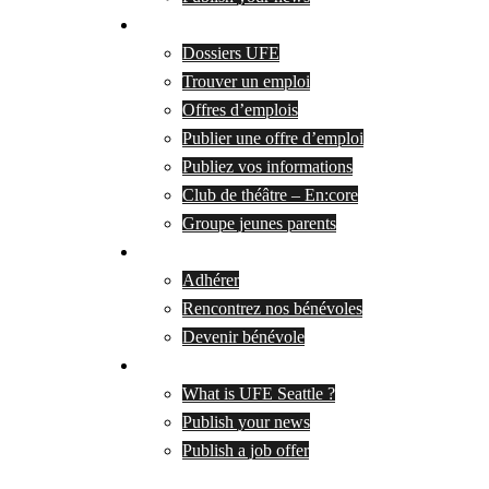
Services
Dossiers UFE
Trouver un emploi
Offres d’emplois
Publier une offre d’emploi
Publiez vos informations
Club de théâtre – En:core
Groupe jeunes parents
Adherer & soutenir
Adhérer
Rencontrez nos bénévoles
Devenir bénévole
|
What is UFE Seattle ?
Publish your news
Publish a job offer