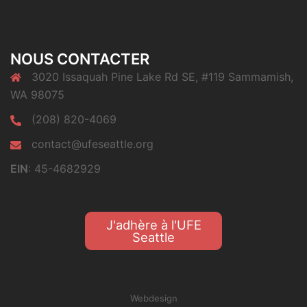
NOUS CONTACTER
3020 Issaquah Pine Lake Rd SE, #119 Sammamish,
WA 98075
(208) 820-4069
contact@ufeseattle.org
EIN
: 45-4682929
J'adhère à l'UFE
Seattle
Webdesign